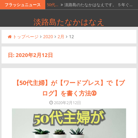
コ
フラッシュニュース
50代…
淡路島のたなかはなえです。 ５年ぐ…
ン
【50…
淡路島のたなかはなえです。引き寄せ…
淡路島たなかはなえ
テ
【50…
淡路島のたなかはなえです。 引き寄…
ン
トップページ
2020
2月
12
ツ
【50…
https://youtu.be/…
へ
【50…
淡路島のたなかはなえです。引き寄せ…
日:
2020年2月12日
ス
キ
ッ
プ
【50代主婦】が【ワードプレス】で【ブ
ログ】を書く方法➉
2020年2月12日