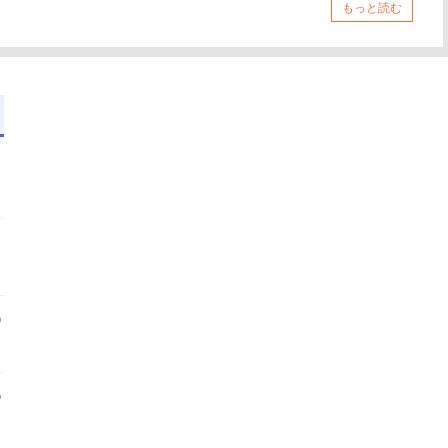
もっと読む
③
②