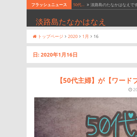
コ
フラッシュニュース
50代…
淡路島のたなかはなえです
ン
【50…
淡路島のたなかはなえで
淡路島たなかはなえ
テ
【50…
淡路島のたなかはなえです
ン
トップページ
2020
1月
16
ツ
【50…
https://youtu.be/…
へ
【50…
淡路島のたなかはなえで
日:
2020年1月16日
ス
キ
ッ
【50代主婦】が【ワード
プ
2