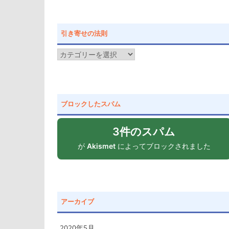
引き寄せの法則
引
き
寄
せ
ブロックしたスパム
の
法
3件のスパム
則
が
Akismet
によってブロックされました
アーカイブ
2020年5月