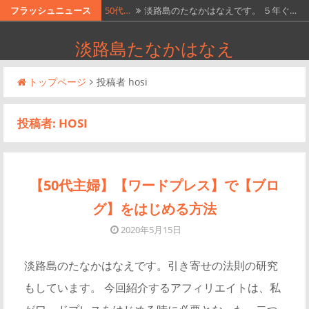
コ
50代…
淡路島のたなかはなえです。 ５年ぐ…
フラッシュニュース
ン
【50…
淡路島のたなかはなえです。引き寄せ…
淡路島たなかはなえ
テ
【50…
淡路島のたなかはなえです。 引き寄…
ン
トップページ
投稿者 hosi
ツ
【50…
https://youtu.be/…
へ
【50…
淡路島のたなかはなえです。引き寄せ…
投稿者:
HOSI
ス
キ
ッ
プ
【50代主婦】【ワードプレス】で【ブロ
グ】をはじめる方法
2020年5月15日
淡路島のたなかはなえです。引き寄せの法則の研究
もしています。 今回紹介するアフィリエイトは、私