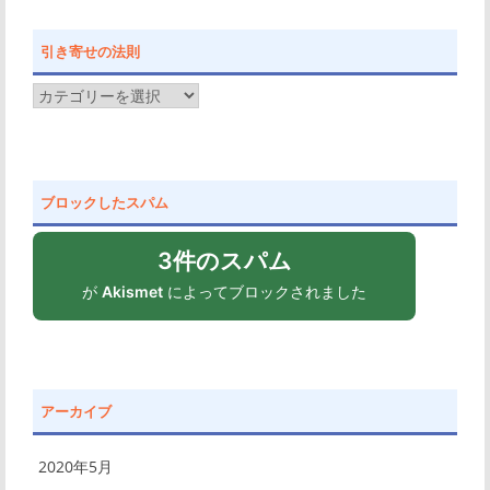
引き寄せの法則
引
き
寄
せ
ブロックしたスパム
の
法
3件のスパム
則
が
Akismet
によってブロックされました
アーカイブ
2020年5月