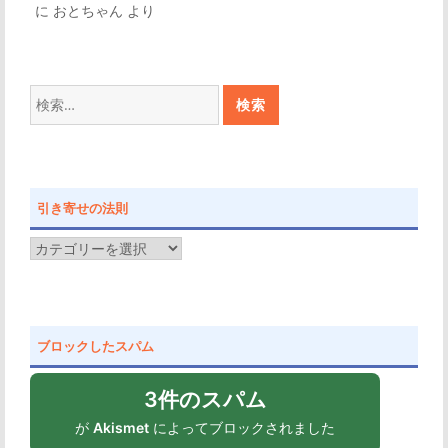
に
おとちゃん
より
検
索:
引き寄せの法則
引
き
寄
せ
ブロックしたスパム
の
法
3件のスパム
則
が
Akismet
によってブロックされました