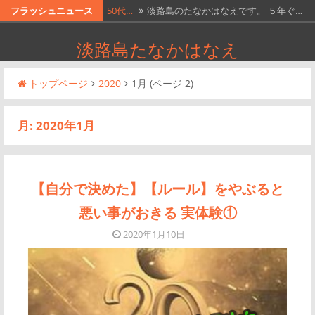
コ
フラッシュニュース
50代…
淡路島のたなかはなえです。 ５年ぐ…
ン
【50…
淡路島のたなかはなえです。引き寄せ…
淡路島たなかはなえ
テ
【50…
淡路島のたなかはなえです。 引き寄…
ン
トップページ
2020
1月
(ページ 2)
ツ
【50…
https://youtu.be/…
へ
【50…
淡路島のたなかはなえです。引き寄せ…
月:
2020年1月
ス
キ
ッ
プ
【自分で決めた】【ルール】をやぶると
悪い事がおきる 実体験①
2020年1月10日